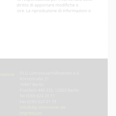
iserva i diritto di apportare modifiche o
ritto d’autore. La riproduzione di informazioni o
..
DLG Lohnsteuer­hilfeverein e.V.
razione
Körtestraße 21
10967 Berlin
Postfach 440 335, 12003 Berlin
Tel (030) 624 20 11
Fax (030) 623 21 79
info@dlg-lohnsteuer.de
Impressum