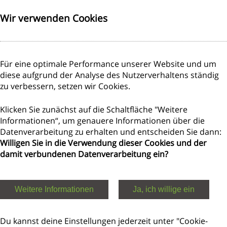
Wir verwenden Cookies
 registro delle associazioni, al num. VR 5180 NZ , presso l’A
:
Oberfinanzdirektion Berlin (Intendenza di finanza di Berlin
Für eine optimale Performance unserer Website und um
diese aufgrund der Analyse des Nutzerverhaltens ständig
zu verbessern, setzen wir Cookies.
Klicken Sie zunächst auf die Schaltfläche "Weitere
00 10, n. conto 398487 – 106, IBAN: DE2810010010039848710
Informationen“, um genauere Informationen über die
500
Datenverarbeitung zu erhalten und entscheiden Sie dann:
Willigen Sie in die Verwendung dieser Cookies und der
damit verbundenen Datenverarbeitung ein?
Weitere Informationen
Ja, ich willige ein
ioni nelle sue pagine web. Nonostante l'accuratezza del mon
me pertanto alcuna responsabilità per lo stato di aggiornamen
Du kannst deine Einstellungen jederzeit unter "Cookie-
iante hyperlink. Lohnsteuerhilfeverein DLG e.V. non si assu