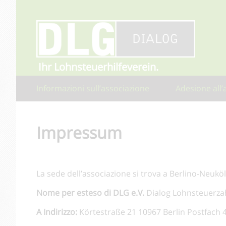
Ihr Lohnsteuerhilfeverein.
Informazioni sull’associazione
Adesione all’
Impressum
La sede dell’associazione si trova a Berlino-Neuköl
Nome per esteso di DLG e.V.
Dialog Lohnsteuerzah
A Indirizzo:
Körtestraße 21 10967 Berlin Postfach 4