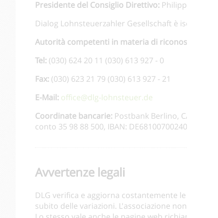
Presidente del Consiglio Direttivo:
Philipp Hensel
Dialog Lohnsteuerzahler Gesellschaft è iscritta nel
Autorità competenti in materia di riconoscimento
Tel:
(030) 624 20 11 (030) 613 927 - 0
Fax:
(030) 623 21 79 (030) 613 927 - 21
E-Mail:
office@dlg-lohnsteuer.de
Coordinate bancarie:
Postbank Berlino, CAB 100 1
conto 35 98 88 500, IBAN: DE68100700240359888
Avvertenze legali
DLG verifica e aggiorna costantemente le informaz
subito delle variazioni. L'associazione non si assu
Lo stesso vale anche le pagine web richiamate med