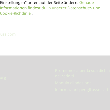
Einstellungen" unten auf der Seite ändern.
Genaue
di questo tipo. Inoltre, Lohnsteuerhilfeverein DLG e.V. si r
Informationen findest du in unserer Datenschutz- und
o e la struttura delle pagine web DLG e.V. sono protetti da di
Cookie-Richtlinie
.
ti o immagini, richiedono la preventiva autorizzazione di DLG e.V
euss.com
Promemoria per la sua dichia
dei redditi
urg
Modulo di adesione
Informazioni per gli associati