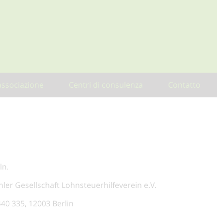
Network-wide options by YD - Freelance Wordpress Developer
associazione
Centri di consulenza
Contatto
ln.
ler Gesellschaft Lohnsteuerhilfeverein e.V.
40 335, 12003 Berlin