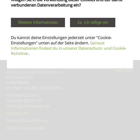
verbundenen Datenverarbeitung ein?
Weitere Informationen
Ja, ich willige ein
Du kannst deine Einstellungen jederzeit unter "Cookie-
Einstellungen" unten auf der Seite ändern.
Genaue
Informationen findest du in unserer Datenschutz- und Cookie-
Richtlinie
.
DLG Lohnsteuer­hilfeverein e.V.
Körtestraße 21
10967 Berlin
Postfach 440 335, 12003 Berlin
Tel (030) 624 20 11
Fax (030) 623 21 79
info@dlg-lohnsteuer.de
Impressum
Datenschutzerklärung
Cookie Einstellungen