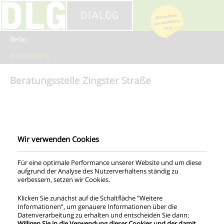
Network-wide options by YD - Freelance Wordpress Developer
Contatto
Lingua
Profilo
Promemoria per la sua dichiarazione dei redditi
Berlin
Prestazioni
Modulo di adesione
Brandenburg
Quote di contribuzione
Informazioni per gli associati
Beratungsstelle Zingster Straße
Wir verwenden Cookies
Für eine optimale Performance unserer Website und um diese
aufgrund der Analyse des Nutzerverhaltens ständig zu
verbessern, setzen wir Cookies.
Klicken Sie zunächst auf die Schaltfläche "Weitere
Informationen“, um genauere Informationen über die
Datenverarbeitung zu erhalten und entscheiden Sie dann:
Willigen Sie in die Verwendung dieser Cookies und der damit