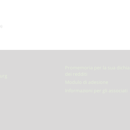
n)
Promemoria per la sua dichia
dei redditi
urg
Modulo di adesione
Informazioni per gli associati