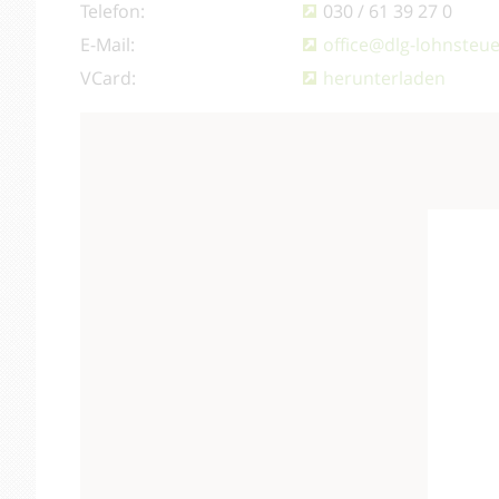
Telefon:
030 / 61 39 27 0
E-Mail:
office@dlg-lohnsteue
VCard:
herunterladen