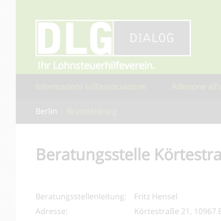
Ihr Lohnsteuerhilfeverein.
Informazioni sull’associazione
Adesione all’
Berlin
Brandenburg
Beratungsstelle Körtestr
Beratungsstellenleitung:
Fritz Hensel
Adresse:
Körtestraße 21, 10967 B