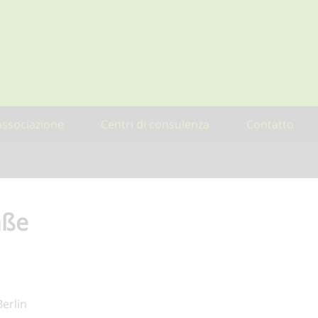
Network-wide options by YD - Freelance Wordpress Developer
associazione
Centri di consulenza
Contatto
aße
erlin