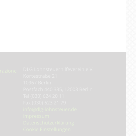
DLG Lohnsteuer­hilfeverein e.V.
razione
Körtestraße 21
10967 Berlin
Postfach 440 335, 12003 Berlin
Tel (030) 624 20 11
Fax (030) 623 21 79
info@dlg-lohnsteuer.de
Impressum
Datenschutzerklärung
Cookie Einstellungen